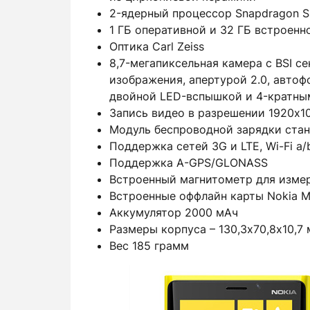
2-ядерный процессор Snapdragon S4
1 ГБ оперативной и 32 ГБ встроенн
Оптика Carl Zeiss
8,7-мегапиксельная камера с BSI с
изображения, апертурой 2.0, автоф
двойной LED-вспышкой и 4-кратн
Запись видео в разрешении 1920х10
Модуль беспроводной зарядки стан
Поддержка сетей 3G и LTE, Wi-Fi a/b
Поддержка A-GPS/GLONASS
Встроенный магнитометр для измер
Встроенные оффлайн карты Nokia Ma
Аккумулятор 2000 мАч
Размеры корпуса – 130,3х70,8х10,7 
Вес 185 грамм