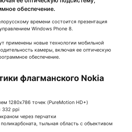
лючая ее оптическую подсистему,
ммное обеспечение.
 белорусскому времени состоится презентация
 управлением Windows Phone 8.
дут применены новые технологии мобильной
водительность камеры, включая ее оптическую
рограммное обеспечение.
ики флагманского Nokia
ем 1280х786 точек (PureMotion HD+)
 332 ppi
экраном через перчатки
 поликарбоната, тыльная область с объективом