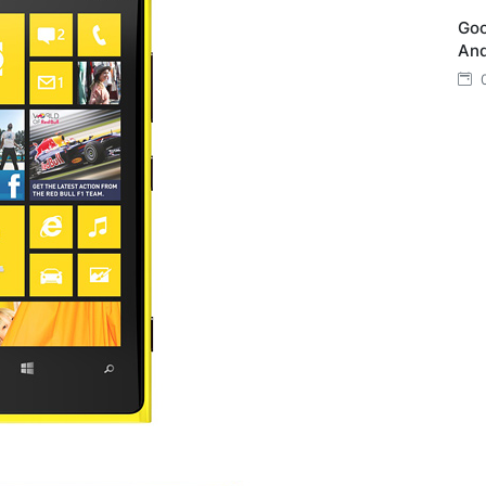
Goo
And