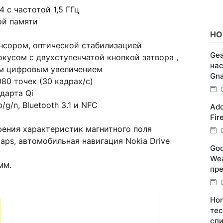
 с частотой 1,5 ГГц
ой памяти
НО
енсором, оптической стабилизацией
Gea
окусом с двухступенчатой кнопкой затвора ,
нас
ым цифровым увеличением
Gn
80 точек (30 кадрах/c)
дарта Qi
/g/n, Bluetooth 3.1 и NFC
Ado
Fir
ения характеристик магнитного поля
ps, автомобильная навигация Nokia Drive
Goo
Wea
мм.
пр
Hon
тес
спи