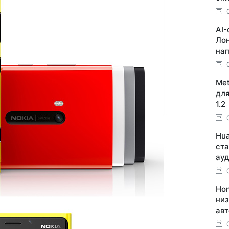
AI-
Лон
на
Met
для
1.2
Hua
ста
ау
Hon
низ
авт