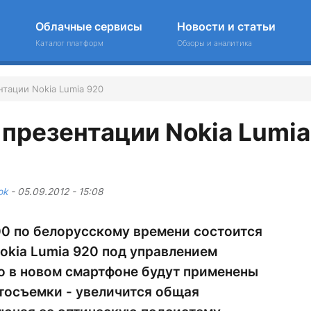
Облачные сервисы
Новости и статьи
Каталог платформ
Обзоры и аналитика
тации Nokia Lumia 920
презентации Nokia Lumia
ok
- 05.09.2012 - 15:08
7.00 по белорусскому времени состоится
okia Lumia 920 под управлением
о в новом смартфоне будут применены
тосъемки - увеличится общая