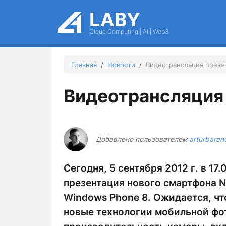
Перейти к основному содержанию
LABY
Cloud Computing | AI | Web3
Главная
Новости
Видеотрансляция презен
Видеотрансляция 
Добавлено пользователем
arturbaran
Сегодня, 5 сентября 2012 г. в 1
презентация нового смартфона N
Windows Phone 8. Ожидается, чт
новые технологии мобильной фо